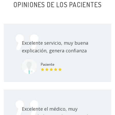
OPINIONES DE LOS PACIENTES
Cirugía láser de cálculos urinarios
Sin especificar
Espermatocelectomía
Sin especificar
Reparación de la curvatura peneana
Sin especificar
Excelente servicio, muy buena
Consulta en línea
300000 $
explicación, genera confianza
Paciente
Excelente el médico, muy