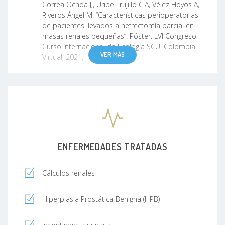
Correa Ochoa JJ, Uribe Trujillo C.A, Vélez Hoyos A,
Riveros Ángel M. “Características perioperatorias
de pacientes llevados a nefrectomía parcial en
masas renales pequeñas”. Póster. LVI Congreso
Curso internacional de Urología SCU, Colombia.
VER MÁS
Virtual, 2021.
Solano Catalina, Contreras Andrea, Zambrano
Serrano CA, Cabrales Manuel, Emiliani Esteban.
“Adherencia a las guías de práctica clínica en el
manejo de urolitiasis en países sin todos los
recursos”. LVII Congreso Curso internacional de
Urología SCU. Cartagena-Colombia. 2022.
ENFERMEDADES TRATADAS
Gómez M, Echavarría LG, Gallego A, Castaño LC,
Zambrano C, Henao C. Experiencia de cuatro
Cálculos renales
años con la cinta reajustable para incontinencia
urinaria de esfuerzo. Ginecol Obstet Mex 2023;
Hiperplasia Prostática Benigna (HPB)
91 (7): 479-485.