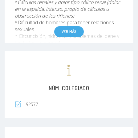
*
Cálculos renales y dolor tipo cólico renal (dolor
en la espalda, intenso, propio de cálculos u
obstrucción de los riñones)
*Dificultad de hombres para tener relaciones
sexuales.
VER MÁS
* Circuncisión, hidrocele y problemas del pene y
testículos en general
*Enfermedades de transmisión sexual atención
inicial en hombres.
* Vasectomía y planificación familiar masculina.
Que esto no solo dependa de los medicamentos
de tu pareja, esta es una cirugía corta y segura
para el hombre.
NÚM. COLEGIADO
* Alteraciones urinarias e infecciones. Cualquier
problema que tengas para orinar, desde dolor,
sangrado en la orina, escapes incómodos de
92577
orina, entre otros