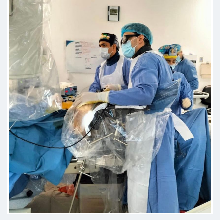
Fue una buena experiencia, cita
puntual y detallada explicación.
Paciente
Muy pendiente y cercano del
paciente. Doctores que marcan la
diferencia en el trato al público.
Paciente