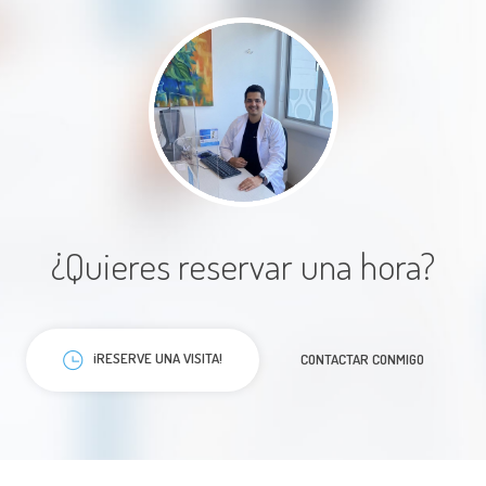
Todo muy bien buena atención
explicacion y amabilidad con ala
atención
Paciente
¿Quieres reservar una hora?
Me pareció que el doc tiene mucho
conocimiento en la materia y me
¡RESERVE UNA VISITA!
CONTACTAR CONMIGO
da seguridad para poder avanzar
con lo que me indica
Paciente